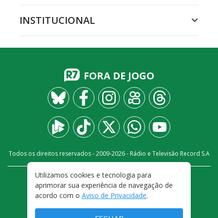
INSTITUCIONAL
FORA DE JOGO
Todos os direitos reservados - 2009-
2026
- Rádio e Televisão Record S.A
Utilizamos cookies e tecnologia para
CARREIRA
FALE CONOSCO
PRIVACIDADE
aprimorar sua experiência de navegação de
TERMOS E CONDIÇÕES DE USO
acordo com o
Aviso de Privacidade
.