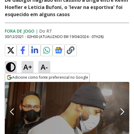
De Gabigol flagrado em cassino à briga entre Kevin
Hoefler e Letícia Bufoni, o 'levar na esportiva' foi
esquecido em alguns casos
FORA DE JOGO
|
Do R7
30/12/2021 - 02H00
(ATUALIZADO EM
19/04/2024 - 07H28
)
A+
A-
Adicione como fonte preferencial no Google
Opens in new window