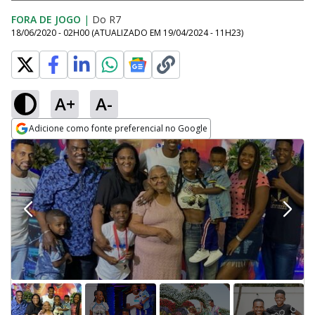
FORA DE JOGO
|
Do R7
18/06/2020 - 02H00
(ATUALIZADO EM
19/04/2024 - 11H23
)
A+
A-
Adicione como fonte preferencial no Google
Opens in new window