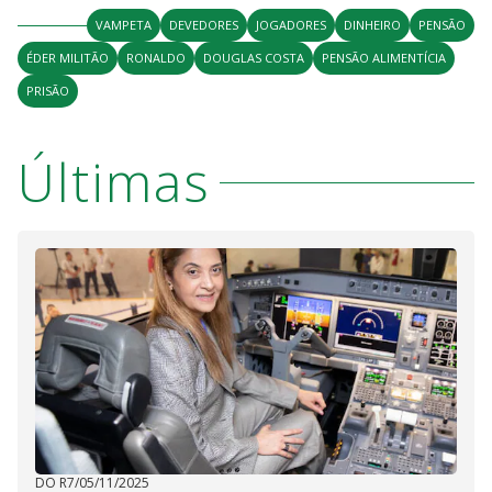
VAMPETA
DEVEDORES
JOGADORES
DINHEIRO
PENSÃO
ÉDER MILITÃO
RONALDO
DOUGLAS COSTA
PENSÃO ALIMENTÍCIA
PRISÃO
Últimas
DO R7
/
05/11/2025