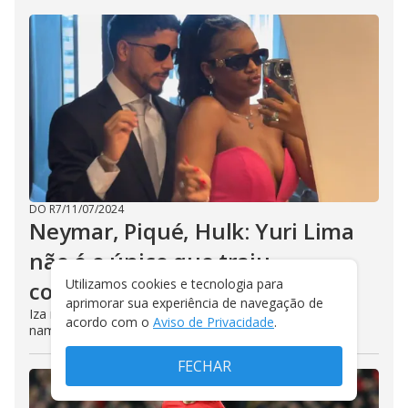
DO R7
/
11/07/2024
Neymar, Piqué, Hulk: Yuri Lima
não é o único que traiu
Utilizamos cookies e tecnologia para
companheira e virou assunto
aprimorar sua experiência de navegação de
Iza revelou, por meio das redes sociais, o término do
acordo com o
Aviso de Privacidade
.
namoro com o jogador do Mirassol
FECHAR