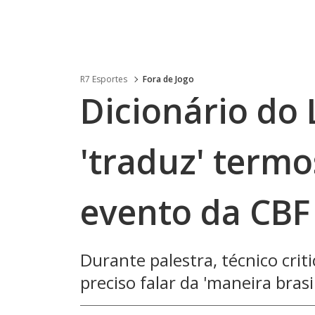
R7 Esportes
Fora de Jogo
Dicionário do 
'traduz' termo
evento da CBF 
Durante palestra, técnico cri
preciso falar da 'maneira brasil