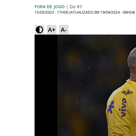
FORA DE JOGO
|
Do R7
15/03/2023 - 17H00
(ATUALIZADO EM
19/04/2024 - 06H04
)
A+
A-