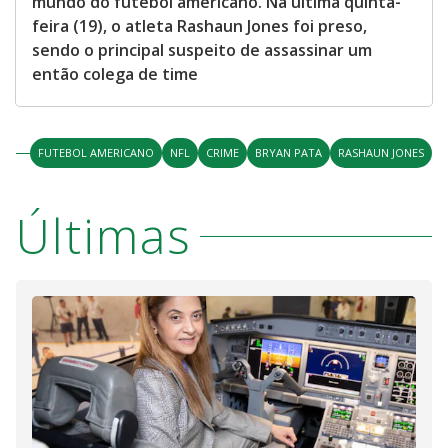
mundo do futebol americano. Na última quinta-
feira (19), o atleta Rashaun Jones foi preso,
sendo o principal suspeito de assassinar um
então colega de time
FUTEBOL AMERICANO
NFL
CRIME
BRYAN PATA
RASHAUN JONES
Últimas