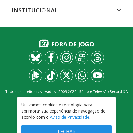
INSTITUCIONAL
FORA DE JOGO
Todos os direitos reservados - 2009-
2026
- Rádio e Televisão Record S.A
Utilizamos cookies e tecnologia para
CARREIRA
FALE CONOSCO
PRIVACIDADE
aprimorar sua experiência de navegação de
TERMOS E CONDIÇÕES DE USO
acordo com o
Aviso de Privacidade
.
FECHAR