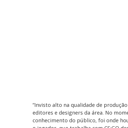
“Invisto alto na qualidade de produção
editores e designers da área. No mom
conhecimento do público, foi onde hou
o jogador, que trabalha com CS:GO des