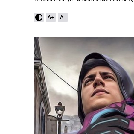
23/08/2020 - 02H00
(ATUALIZADO EM
05/04/2024 - 05H35
)
A+
A-