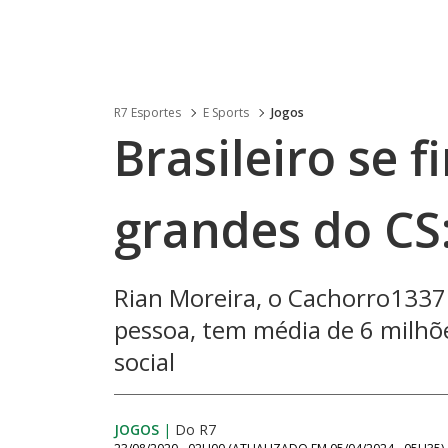
R7 Esportes
E Sports
Jogos
Brasileiro se
grandes do C
Rian Moreira, o Cachorro133
pessoa, tem média de 6 milhõ
social
JOGOS
|
Do R7