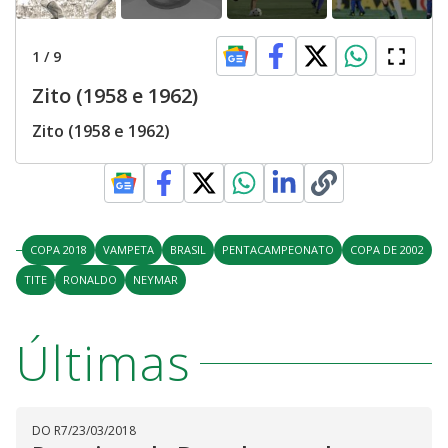
1
/
9
Zito (1958 e 1962)
Zito (1958 e 1962)
COPA 2018
VAMPETA
BRASIL
PENTACAMPEONATO
COPA DE 2002
TITE
RONALDO
NEYMAR
Últimas
DO R7
/
23/03/2018