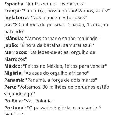
Espanha:
"Juntos somos invencíveis"
França:
"Sua força, nossa paixão! Vamos, azuis!"
Inglaterra:
"Nos mandem vitoriosos"
Irã:
"80 milhões de pessoas, 1 nação, 1 coração
batendo"
Islândia:
"Vamos tornar o sonho realidade"
Japão:
"É hora da batalha, samurai azul!"
Marrocos:
"Os leões-de-atlas, orgulho de
Marrocos"
México:
"Feitos no México, feitos para vencer"
Nigéria:
"As asas do orgulho africano"
Panamá:
"Panamá, a força de dois mares"
Peru:
"Voltamos! 30 milhões de peruanos estão
viajando aqui"
Polônia:
"Vai, Polônia!"
Portugal:
"O passado é glória, o presente é
história"