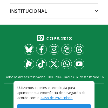
INSTITUCIONAL
COPA 2018
Todos os direitos reservados - 2009-
2026
- Rádio e Televisão Record S.A
Utilizamos cookies e tecnologia para
CARREIRA
FALE CONOSCO
PRIVACIDADE
aprimorar sua experiência de navegação de
TERMOS E CONDIÇÕES DE USO
acordo com o
Aviso de Privacidade
.