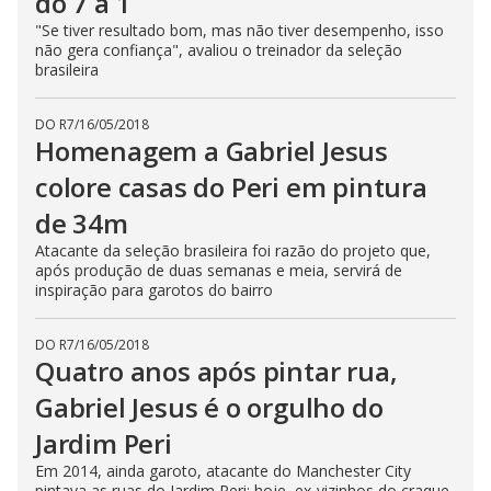
do 7 a 1
"Se tiver resultado bom, mas não tiver desempenho, isso
não gera confiança", avaliou o treinador da seleção
brasileira
DO R7
/
16/05/2018
Homenagem a Gabriel Jesus
colore casas do Peri em pintura
de 34m
Atacante da seleção brasileira foi razão do projeto que,
após produção de duas semanas e meia, servirá de
inspiração para garotos do bairro
DO R7
/
16/05/2018
Quatro anos após pintar rua,
Gabriel Jesus é o orgulho do
Jardim Peri
Em 2014, ainda garoto, atacante do Manchester City
pintava as ruas do Jardim Peri; hoje, ex-vizinhos do craque