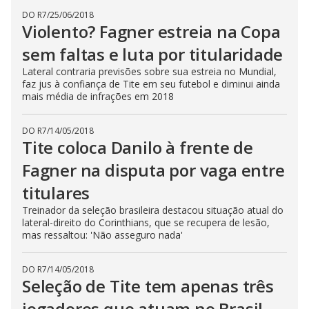
DO R7
/
25/06/2018
Violento? Fagner estreia na Copa
sem faltas e luta por titularidade
Lateral contraria previsões sobre sua estreia no Mundial,
faz jus à confiança de Tite em seu futebol e diminui ainda
mais média de infrações em 2018
DO R7
/
14/05/2018
Tite coloca Danilo à frente de
Fagner na disputa por vaga entre
titulares
Treinador da seleção brasileira destacou situação atual do
lateral-direito do Corinthians, que se recupera de lesão,
mas ressaltou: 'Não asseguro nada'
DO R7
/
14/05/2018
Seleção de Tite tem apenas três
jogadores que atuam no Brasil