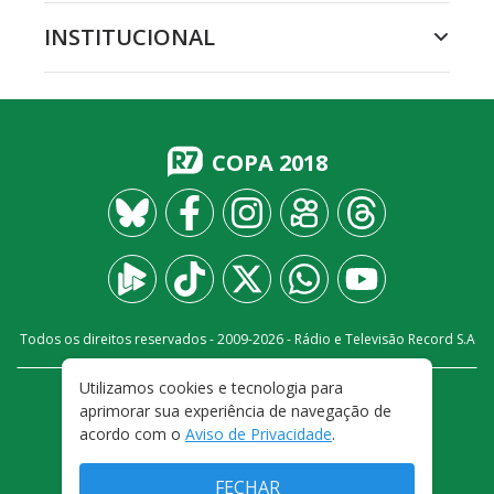
INSTITUCIONAL
COPA 2018
Todos os direitos reservados - 2009-
2026
- Rádio e Televisão Record S.A
Utilizamos cookies e tecnologia para
CARREIRA
FALE CONOSCO
PRIVACIDADE
aprimorar sua experiência de navegação de
TERMOS E CONDIÇÕES DE USO
acordo com o
Aviso de Privacidade
.
FECHAR