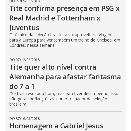
DO R7
/
05/03/2018
Tite confirma presença em PSG x
Real Madrid e Tottenham x
Juventus
O técnico da seleção brasileira vai aproveitar a viagem
para a Europa para ver também um treino do Chelsea, em
Londres, nessa semana
DO R7
/
12/03/2018
Tite quer alto nível contra
Alemanha para afastar fantasma
do 7 a 1
"Se tiver resultado bom, mas não tiver desempenho, isso
não gera confiança", avaliou o treinador da seleção
brasileira
DO R7
/
16/05/2018
Homenagem a Gabriel Jesus