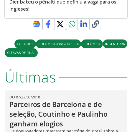
Dier bateu o pênalti que definiu a vaga para os
ingleses!
COPA 2018
COLÔMBIA X INGLATERRA
COLÔMBIA
INGLATERRA
OITAVAS DE FINAL
Últimas
DO R7
/
23/03/2018
Parceiros de Barcelona e de
seleção, Coutinho e Paulinho
ganham elogios
Os dois jogadores marcaram na vitória do Brasil sobre a