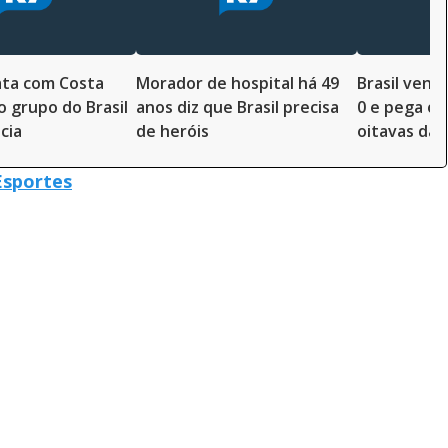
ata com Costa
Morador de hospital há 49
Brasil vence
no grupo do Brasil
anos diz que Brasil precisa
0 e pega o 
cia
de heróis
oitavas da 
Esportes