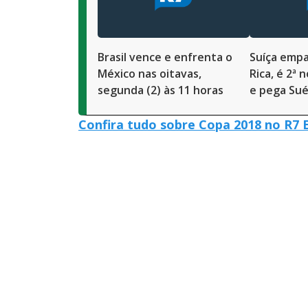
Brasil vence e enfrenta o
Suíça emp
México nas oitavas,
Rica, é 2ª 
segunda (2) às 11 horas
e pega Sué
Confira tudo sobre Copa 2018 no R7 