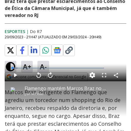
Braz terá que prestar esclarecimentos ao Conselho
de Ética da Câmara Municipal, já que é também
vereador no RJ
ESPORTES
|
Do R7
20/09/2023 - 21H47
(ATUALIZADO EM
29/03/2024 - 20H49
)
A+
A-
L
o
a
Adicione como fonte preferencial no Google
d
C
P
V
A
P
F
e
o
l
o
v
u
Opens in new window
d
m
a
l
a
l
:
Flamengo mantém Marcos Braz no cargo após agressão a torcedor em shopping do Rio de Janeiro
p
y
t
n
l
5
Marcos Braz, dirigente do Flamengo que
a
a
ç
s
.
por
Notícias
r
r
a
c
8
t
1
r
l
r
2
agrediu um torcedor num shopping do Rio de
i
0
1
e
%
l
s
0
e
h
Janeiro, recebeu respaldo da diretoria e, por
e
s
n
a
g
e
r
u
g
enquanto, segue no cargo. Apesar disso, Braz
n
u
a
d
n
o
d
terá que prestar esclarecimentos ao Conselho
s
o
s