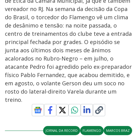
de Ética da Câmara Municipal, já que é também
y
vereador no RJ. Na semana da decisão da Copa
do Brasil, o torcedor do Flamengo vê um clima
M
V
u
d
de desânimo e tensão: na noite passada, o
o
centro de treinamentos do clube teve a entrada
i
principal fechada por grades. O episódio se
junta aos últimos dois meses de ânimos
acalorados no Rubro-Negro – em julho, o
d
atacante Pedro foi agredido pelo ex-preparador
físico Pablo Fernandez, que acabou demitido, e
e
em agosto, o volante Gerson deu um soco no
rosto do lateral-direito Varela durante um
o
treino.
JORNAL DA RECORD
FLAMENGO
MARCOS BRAZ