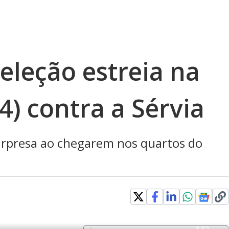
Seleção estreia na
4) contra a Sérvia
urpresa ao chegarem nos quartos do
R
-
3:32