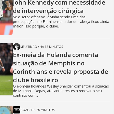
i
John Kennedy com necessidade
de intervenção cirúrgica
Se o setor ofensivo já vinha sendo uma das
d
preocupações no Fluminense, a dor de cabeça ficou ainda
maior. Isso porque, o clube...
e
MEU TIMÃO
/
HÁ 13 MINUTOS
Ex-meia da Holanda comenta
o
situação de Memphis no
Corinthians e revela proposta de
clube brasileiro
O ex-meia holandês Wesley Sneijder comentou a situação
de Memphis Depay, atacante prestes a renovar o seu
contrato com...
GOAL
/
HÁ 20 MINUTOS