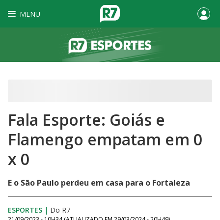
MENU
Fala Esporte: Goiás e
Flamengo empatam em 0
x 0
E o São Paulo perdeu em casa para o Fortaleza
ESPORTES
|
Do R7
21/09/2023 - 10H34
(ATUALIZADO EM
29/03/2024 - 20H49
)