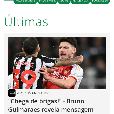
i
FALA ESPORTE
FALA BRASIL
GOIÁS
FLAMENGO
FORTALEZA
d
Últimas
e
o
GOAL
/
HÁ 4 MINUTOS
"Chega de brigas!" - Bruno
Guimaraes revela mensagem