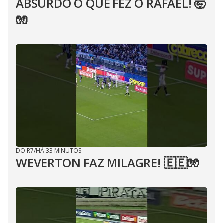
ABSURDO O QUE FEZ O RAFAEL! 🤯
🧤
DO R7
/
HÁ 33 MINUTOS
WEVERTON FAZ MILAGRE! 🇪🇪🧤