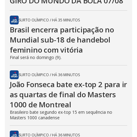
GIRO DO MUNDO DA BOLA 07/08
t
h
e
E
SURTO OLÍMPICO
/
HÁ 35 MINUTOS
s
c
Brasil encerra participação no
a
p
Mundial sub-18 de handebol
e
k
e
feminino com vitória
y
o
Final será no domingo (9).
r
a
c
t
SURTO OLÍMPICO
/
HÁ 36 MINUTOS
i
v
João Fonseca bate ex-top 2 para ir
a
t
as quartas de final do Masters
i
n
1000 de Montreal
g
t
h
Brasileiro bate segundo ex-top 15 em sequência no
e
Masters 1000 canadense
c
l
o
s
SURTO OLÍMPICO
/
HÁ 36 MINUTOS
e