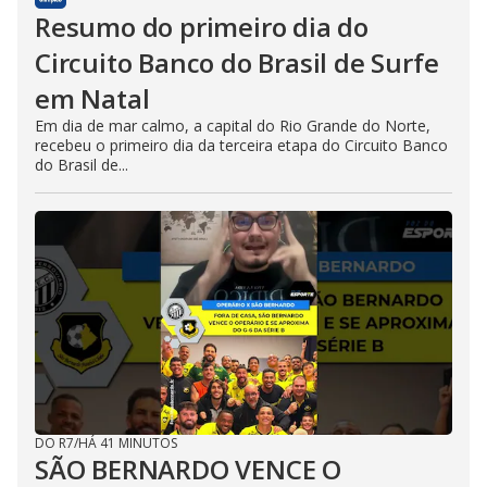
b
Resumo do primeiro dia do
u
t
Circuito Banco do Brasil de Surfe
t
o
n
em Natal
.
Em dia de mar calmo, a capital do Rio Grande do Norte,
recebeu o primeiro dia da terceira etapa do Circuito Banco
do Brasil de...
DO R7
/
HÁ 41 MINUTOS
SÃO BERNARDO VENCE O