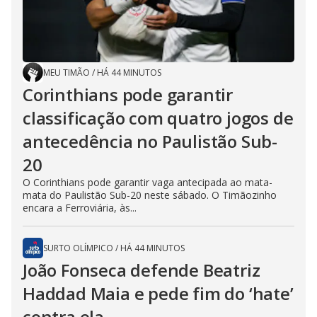
MEU TIMÃO
/
HÁ 44 MINUTOS
Corinthians pode garantir
classificação com quatro jogos de
antecedência no Paulistão Sub-
20
O Corinthians pode garantir vaga antecipada ao mata-
mata do Paulistão Sub-20 neste sábado. O Timãozinho
encara a Ferroviária, às...
SURTO OLÍMPICO
/
HÁ 44 MINUTOS
João Fonseca defende Beatriz
Haddad Maia e pede fim do ‘hate’
contra ela