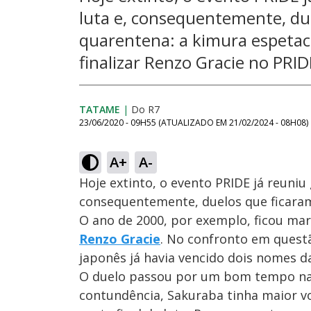
luta e, consequentemente, due
quarentena: a kimura espetac
finalizar Renzo Gracie no PRI
TATAME
|
Do R7
23/06/2020 - 09H55
(ATUALIZADO EM
21/02/2024 - 08H08
)
A+
A-
Hoje extinto, o evento PRIDE já reuni
consequentemente, duelos que ficaram
O ano de 2000, por exemplo, ficou ma
Renzo Gracie
. No confronto em questã
japonês já havia vencido dois nomes da
O duelo passou por um bom tempo na 
contundência, Sakuraba tinha maior vo