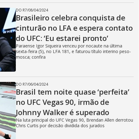
DO R7
/
08/04/2024
Brasileiro celebra conquista de
cinturão no LFA e espera contato
do UFC: ‘Eu estarei pronto’
Paraense Igor Siqueira venceu por nocaute na última
sexta-feira (5), no LFA 181, e faturou título interino peso-
mosca; confira
DO R7
/
06/04/2024
Brasil tem noite quase ‘perfeita’
no UFC Vegas 90, irmão de
Johnny Walker é superado
Na luta principal do UFC Vegas 90, Brendan Allen derrotou
Chris Curtis por decisão dividida dos jurados