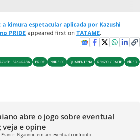
: a kimura espetacular aplicada por Kazushi
 no PRIDE
appeared first on
TATAME
.
AZUSHI SAKURABA
PRIDE
PRIDE FC
QUARENTENA
RENZO GRACIE
VÍDEO
ano abre o jogo sobre eventual
 veja e opine
ia Francis Ngannou em um eventual confronto