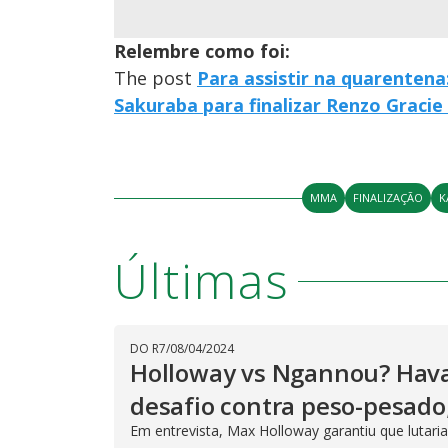
Relembre como foi:
The post
Para assistir na quarentena
Sakuraba para finalizar Renzo Gracie
MMA
FINALIZAÇÃO
K
Últimas
DO R7
/
08/04/2024
Holloway vs Ngannou? Havai
desafio contra peso-pesado;
Em entrevista, Max Holloway garantiu que lutar