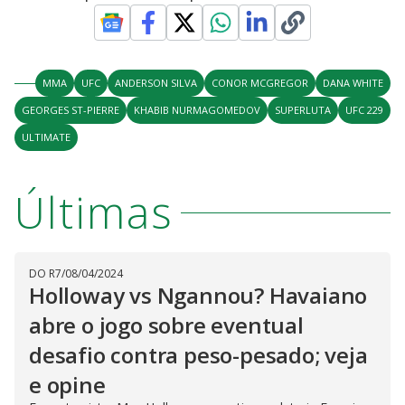
MMA
UFC
ANDERSON SILVA
CONOR MCGREGOR
DANA WHITE
GEORGES ST-PIERRE
KHABIB NURMAGOMEDOV
SUPERLUTA
UFC 229
ULTIMATE
Últimas
DO R7
/
08/04/2024
Holloway vs Ngannou? Havaiano
abre o jogo sobre eventual
desafio contra peso-pesado; veja
e opine