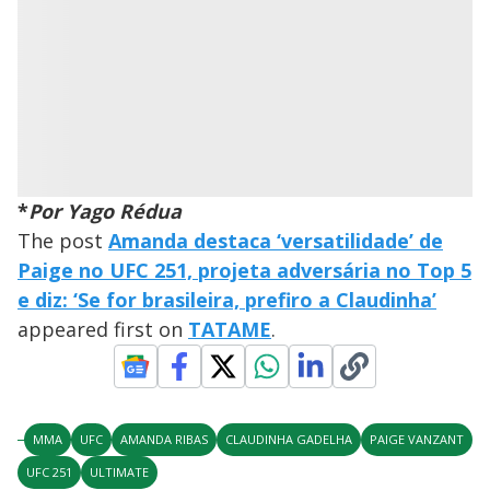
*
Por Yago Rédua
The post
Amanda destaca ‘versatilidade’ de
Paige no UFC 251, projeta adversária no Top 5
e diz: ‘Se for brasileira, prefiro a Claudinha’
appeared first on
TATAME
.
MMA
UFC
AMANDA RIBAS
CLAUDINHA GADELHA
PAIGE VANZANT
UFC 251
ULTIMATE