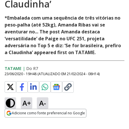
Claudinha’
*Embalada com uma sequência de três vitórias no
peso-palha (até 52kg), Amanda Ribas vai se
aventurar no... The post Amanda destaca
‘versatilidade’ de Paige no UFC 251, projeta
adversária no Top 5 e diz: ‘Se for brasileira, prefiro
a Claudinha’ appeared first on TATAME.
TATAME
|
Do R7
23/06/2020 - 19H48
(ATUALIZADO EM
21/02/2024 - 08H14
)
A+
A-
Adicione como fonte preferencial no Google
Opens in new window