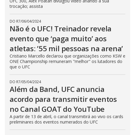
UFC 300, Alex Poatan divulgou vídeo afiando a sua
trocação; assista
DO R7
/
06/04/2024
Não é o UFC! Treinador revela
evento que ‘paga muito’ aos
atletas: ’55 mil pessoas na arena’
Cristiano Marcello declarou que organizações como KSW e
ONE Championship remuneram "melhor" os lutadores do
que o UFC
DO R7
/
05/04/2024
Além da Band, UFC anuncia
acordo para transmitir eventos
no Canal GOAT do YouTube
A partir de 13 de abril, o canal transmitirá ao vivo os cards
preliminares dos eventos numerados do UFC