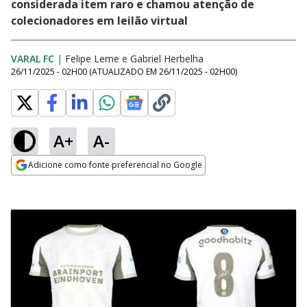
considerada item raro e chamou atenção de
colecionadores em leilão virtual
VARAL FC
|
Felipe Leme
Opens in new window
e
Gabriel Herbelha
Opens in new window
26/11/2025 - 02H00
(ATUALIZADO EM
26/11/2025 - 02H00
)
A+
A-
Adicione como fonte preferencial no Google
Opens in new window