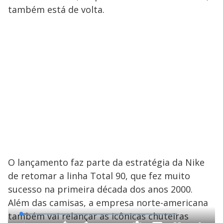
também está de volta.
O lançamento faz parte da estratégia da Nike
de retomar a linha Total 90, que fez muito
sucesso na primeira década dos anos 2000.
Além das camisas, a empresa norte-americana
também vai relançar as icônicas chuteiras
L
o