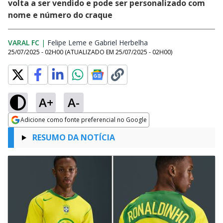
volta a ser vendido e pode ser personalizado com
nome e número do craque
VARAL FC
|
Felipe Leme
Opens in new window
e
Gabriel Herbelha
Opens in new window
25/07/2025 - 02H00
(ATUALIZADO EM
25/07/2025 - 02H00
)
A+
A-
Adicione como fonte preferencial no Google
Opens in new window
RESUMO DA NOTÍCIA