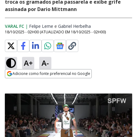
troca os gramados pela passarela e exibe grife
assinada por Dario Mittmann
VARAL FC
|
Felipe Leme
Opens in new window
e
Gabriel Herbelha
Opens in new window
18/10/2025 - 02H00
(ATUALIZADO EM
18/10/2025 - 02H00
)
A+
A-
Adicione como fonte preferencial no Google
Opens in new window