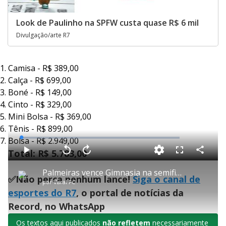
Look de Paulinho na SPFW custa quase R$ 6 mil
Divulgação/arte R7
Camisa - R$ 389,00
Calça - R$ 699,00
Boné - R$ 149,00
Cinto - R$ 329,00
Mini Bolsa - R$ 369,00
Tênis - R$ 899,00
Bolsa - R$ 2.949,00
L
o
a
Total: R$ 5.783,00
d
C
P
V
A
P
F
e
o
l
o
v
u
d
m
a
l
a
l
:
Palmeiras vence Gimnasia na semifinal do Brasil Ladies Cup
p
y
t
n
l
0
✅Não perca nenhum lance!
Siga o canal de
a
a
ç
s
.
por
Varal FC
r
r
a
c
5
t
1
r
l
r
3
esportes do R7
, o portal de notícias da
i
0
1
e
%
l
s
0
e
h
Record, no WhatsApp
e
s
n
a
g
e
r
u
g
n
u
Os textos aqui publicados
não refletem
necessariamente
d
n