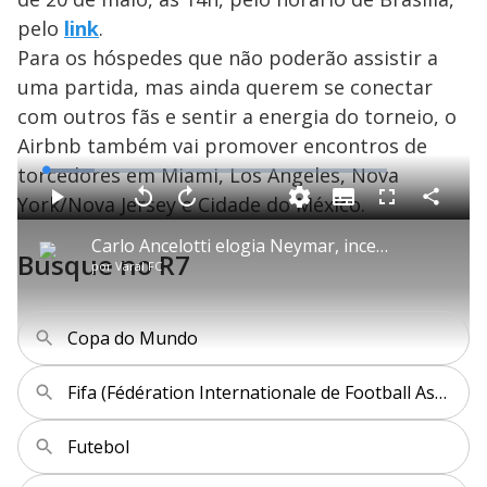
pelo
link
.
Para os hóspedes que não poderão assistir a
uma partida, mas ainda querem se conectar
com outros fãs e sentir a energia do torneio, o
Airbnb também vai promover encontros de
torcedores em Miami, Los Angeles, Nova
L
o
a
York/Nova Jersey e Cidade do México.
S
d
u
C
P
V
A
P
F
e
b
o
l
o
v
u
d
t
m
a
l
a
l
:
Carlo Ancelotti elogia Neymar, incerteza na convocação
i
p
y
t
n
l
1
Busque no R7
t
a
a
ç
s
4
por
Varal FC
l
r
r
a
c
.
e
t
1
r
l
r
4
s
i
0
1
e
2
l
s
0
e
%
h
e
s
n
a
g
e
r
Copa do Mundo
u
g
n
u
a
d
n
o
d
s
o
Fifa (Fédération Internationale de Football Association)
s
y
Futebol
M
u