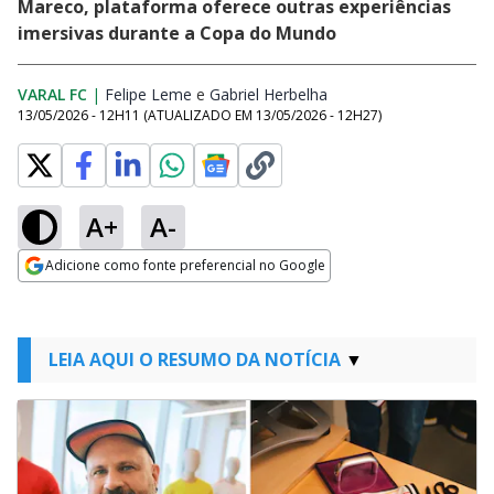
Mareco, plataforma oferece outras experiências
imersivas durante a Copa do Mundo
VARAL FC
|
Felipe Leme
Opens in new window
e
Gabriel Herbelha
Opens in new window
13/05/2026 - 12H11
(ATUALIZADO EM
13/05/2026 - 12H27
)
A+
A-
Adicione como fonte preferencial no Google
Opens in new window
LEIA AQUI O RESUMO DA NOTÍCIA