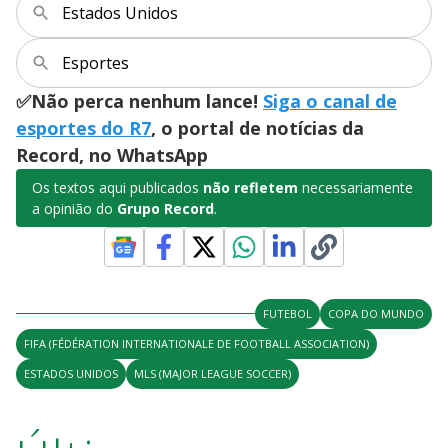
V
d
Estados Unidos
o
i
Esportes
✅Não perca nenhum lance!
Siga o canal de
d
esportes do R7
, o portal de notícias da
Record, no WhatsApp
e
Os textos aqui publicados
não refletem
necessariamente
a opinião do
Grupo Record
.
o
FUTEBOL
COPA DO MUNDO
FIFA (FÉDÉRATION INTERNATIONALE DE FOOTBALL ASSOCIATION)
ESTADOS UNIDOS
MLS (MAJOR LEAGUE SOCCER)