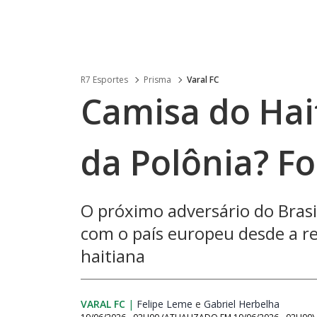
R7 Esportes
Prisma
Varal FC
Camisa do Hai
da Polônia? F
O próximo adversário do Brasil
com o país europeu desde a r
haitiana
VARAL FC
|
Felipe Leme
Opens in new window
e
Gabriel Herbelha
Opens i