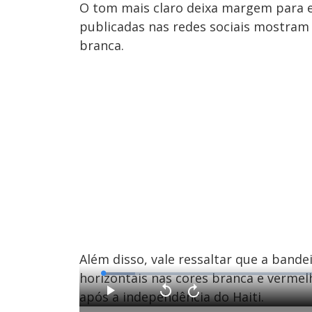
O tom mais claro deixa margem para 
publicadas nas redes sociais mostram q
branca.
Além disso, vale ressaltar que a bande
horizontais nas cores branca e vermelh
L
o
a
após a independência do Haiti.
d
P
V
A
e
l
o
v
d