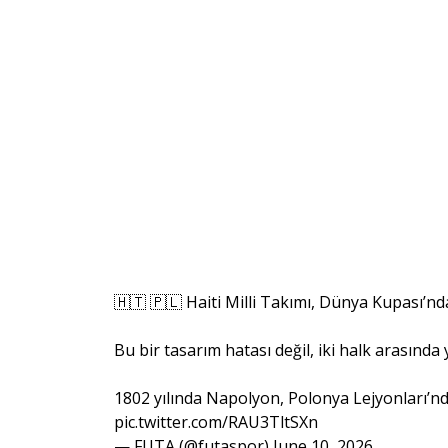
🇭🇹 🇵🇱 Haiti Milli Takımı, Dünya Kupası’nd
Bu bir tasarım hatası değil, iki halk arasınd
1802 yılında Napolyon, Polonya Lejyonları’nd
pic.twitter.com/RAU3TltSXn
— FUTA (@futaspor)
June 10, 2026