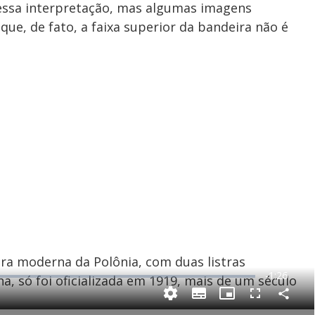
essa interpretação, mas algumas imagens
ue, de fato, a faixa superior da bandeira não é
ira moderna da Polônia, com duas listras
R
-
1:26
a, só foi oficializada em 1919, mais de um século
e
C
S
P
F
m
o
u
i
u