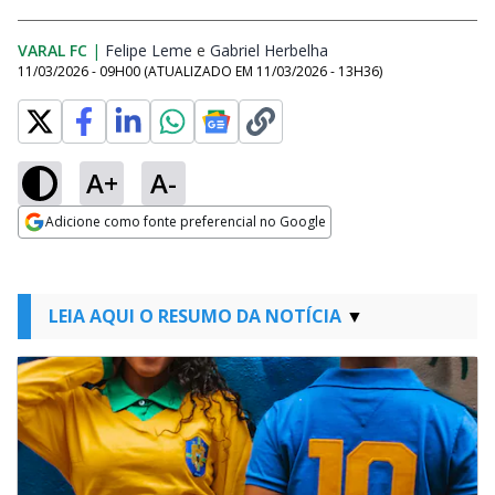
VARAL FC
|
Felipe Leme
Opens in new window
e
Gabriel Herbelha
Opens in new window
11/03/2026 - 09H00
(ATUALIZADO EM
11/03/2026 - 13H36
)
A+
A-
Adicione como fonte preferencial no Google
Opens in new window
LEIA AQUI O RESUMO DA NOTÍCIA