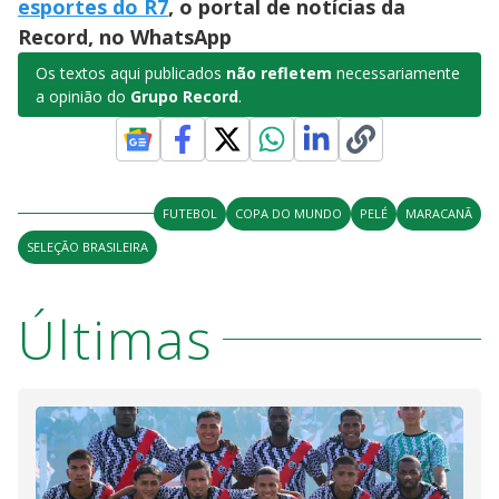
d
esportes do R7
, o portal de notícias da
Record, no WhatsApp
e
Os textos aqui publicados
não refletem
necessariamente
a opinião do
Grupo Record
.
o
FUTEBOL
COPA DO MUNDO
PELÉ
MARACANÃ
SELEÇÃO BRASILEIRA
Últimas