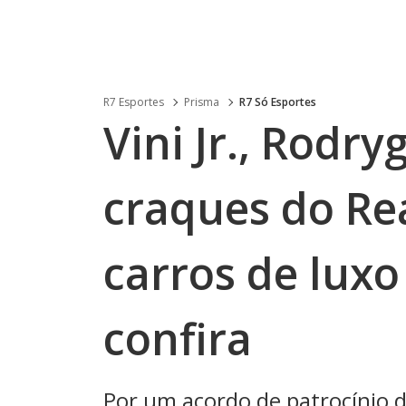
R7 Esportes
Prisma
R7 Só Esportes
Vini Jr., Rodry
craques do R
carros de luxo
confira
Por um acordo de patrocínio 