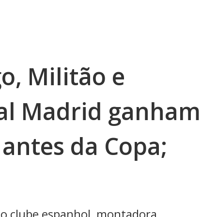
go, Militão e
eal Madrid ganham
 antes da Copa;
do clube espanhol, montadora