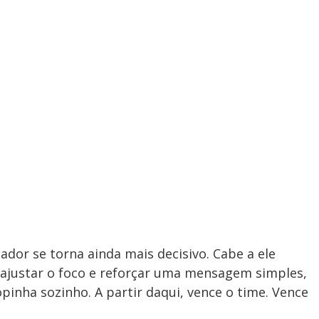
y
V
i
d
e
dor se torna ainda mais decisivo. Cabe a ele
o
a, ajustar o foco e reforçar uma mensagem simples,
nha sozinho. A partir daqui, vence o time. Vence