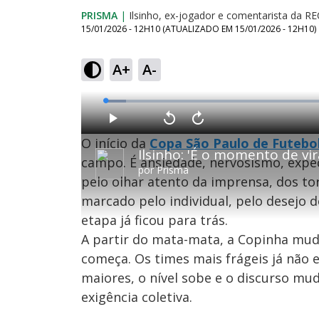
PRISMA
|
Ilsinho, ex-jogador e comentarista da 
15/01/2026 - 12H10
(ATUALIZADO EM
15/01/2026 - 12H10
)
A+
A-
L
o
a
d
P
V
A
e
l
o
v
d
O início da
Copa São Paulo de Futebol
a
l
a
:
Ilsinho: 'É o momento de vi
y
t
n
4
a
ç
campo. É ansiedade, nervosismo, expect
.
r
a
3
por
Prisma
1
r
0
pelo olhar atento da imprensa, dos tor
0
1
%
s
0
e
s
marcado pelo individual, pelo desejo 
g
e
u
g
n
u
etapa já ficou para trás.
d
n
o
d
A partir do mata-mata, a Copinha muda
s
o
s
começa. Os times mais frágeis já não 
maiores, o nível sobe e o discurso muda
exigência coletiva.
M
u
d
o