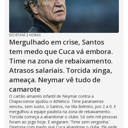
e
o
DO R7
/
HÁ 2 HORAS
Mergulhado em crise, Santos
tem medo que Cuca vá embora.
Time na zona de rebaixamento.
Atrasos salariais. Torcida xinga,
ameaça. Neymar vê tudo de
camarote
O cartão amarelo infantil de Neymar contra a
Chapecoense ajudou o Athletico. Time paranaense
venceu, sem susto, o Santos, na Vila Belmiro, por 2 a 0. E
mergulhou a equipe paulista na zona de rebaixamento.
Torcida começa a abandonar o clube. Só sete mil pessoas
foram ao jogo hoje. E xingaram. ‘Time sem vergonha.’
Diretoria com medo que Cuca abandone o clube. Ele pede