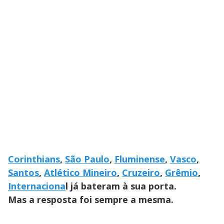
Corinthians
,
São Paulo
,
Fluminense
,
Vasco
,
Santos
,
Atlético Mineiro
,
Cruzeiro
,
Grêmio
,
Internaciona
l já bateram à sua porta.
Mas a resposta foi sempre a mesma.