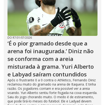
DO R7
/
31/07/2026
‘É o pior gramado desde que a
arena foi inaugurada.’ Diniz não
se conforma com a areia
misturada à grama. Yuri Alberto
e Labyad saíram contundidos
Após o frustrante 0 a 0 contra o Athletico, Fernando Diniz
reclamou muito do gramado na arena de Itaquera. E tinha
razão. Os jogadores corriam e era possível ver a areia
voando. Yuri Alberto sentiu forte fisgada na coxa esquerda.
Saiu do jogo chorando muito. O medo é de estiramento,
que pode tirá-lo meses do futebol. Ele e Ladyad devem