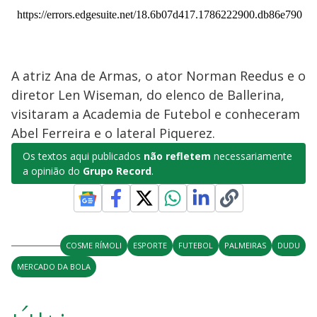
A atriz Ana de Armas, o ator Norman Reedus e o
diretor Len Wiseman, do elenco de Ballerina,
visitaram a Academia de Futebol e conheceram
Abel Ferreira e o lateral Piquerez.
Os textos aqui publicados
não refletem
necessariamente
a opinião do
Grupo Record
.
COSME RÍMOLI
ESPORTE
FUTEBOL
PALMEIRAS
DUDU
MERCADO DA BOLA