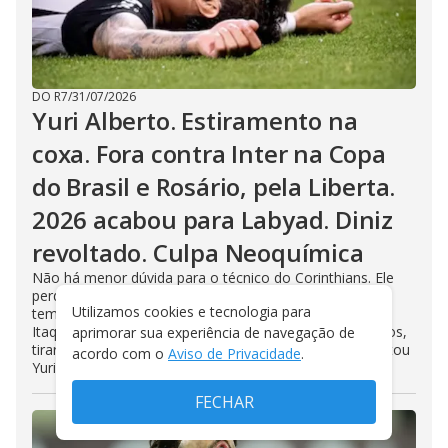
DO R7
/
31/07/2026
Yuri Alberto. Estiramento na
coxa. Fora contra Inter na Copa
do Brasil e Rosário, pela Liberta.
2026 acabou para Labyad. Diniz
revoltado. Culpa Neoquímica
Não há menor dúvida para o técnico do Corinthians. Ele
perdeu os dois atacantes em um momento crucial da
Utilizamos cookies e tecnologia para
temporada. Culpa o gramado, repleto de areia, de
Itaquera. Direção busca culpados. Clube tenta, ao menos,
aprimorar sua experiência de navegação de
tirar a areia, que virou armadilha para Labyad e desgastou
acordo com o
Aviso de Privacidade
.
Yuri Alberto
FECHAR