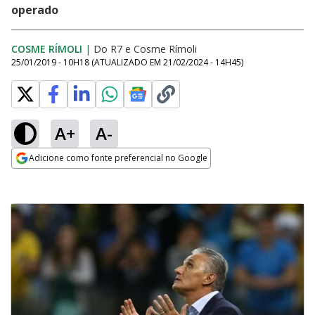
operado
COSME RÍMOLI
|
Do R7
e
Cosme Rímoli
25/01/2019 - 10H18
(ATUALIZADO EM
21/02/2024 - 14H45
)
A+
A-
Adicione como fonte preferencial no Google
Opens in new window