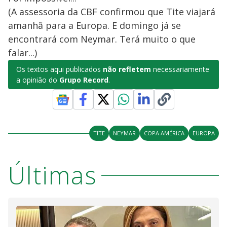
(A assessoria da CBF confirmou que Tite viajará
amanhã para a Europa. E domingo já se
encontrará com Neymar. Terá muito o que
falar...)
Os textos aqui publicados
não refletem
necessariamente
a opinião do
Grupo Record
.
TITE
NEYMAR
COPA AMÉRICA
EUROPA
Últimas