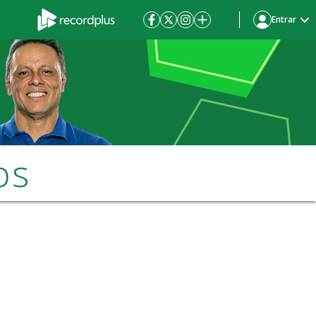
Entrar
os