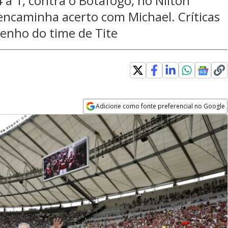
 a 1, contra o Botafogo, no Nilton
encaminha acerto com Michael. Críticas
enho do time de Tite
Adicione como fonte preferencial no Google
Opens in new window