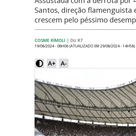
Assustada com a derrota por 4
Santos, direção flamenguista 
crescem pelo péssimo desemp
COSME RÍMOLI
|
Do R7
19/08/2024 - 08H06
(ATUALIZADO EM
29/08/2024 - 14H58
)
A+
A-