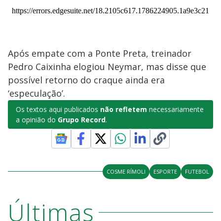
Após empate com a Ponte Preta, treinador
Pedro Caixinha elogiou Neymar, mas disse que
possível retorno do craque ainda era
‘especulação’.
Os textos aqui publicados
não refletem
necessariamente
a opinião do
Grupo Record
.
COSME RÍMOLI
ESPORTE
FUTEBOL
Últimas