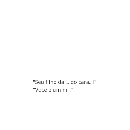
"Seu filho da ... do cara...!"
"Você é um m..."