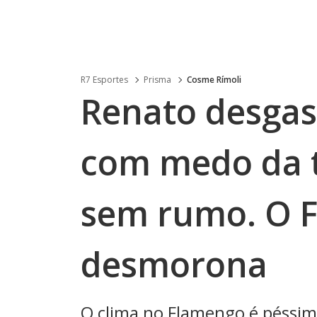
R7 Esportes
Prisma
Cosme Rímoli
Renato desgas
com medo da t
sem rumo. O 
desmorona
O clima no Flamengo é péssim