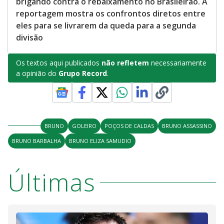
brigando contra o rebaixamento no Brasileirão. A
reportagem mostra os confrontos diretos entre
eles para se livrarem da queda para a segunda
divisão
Os textos aqui publicados
não refletem
necessariamente
a opinião do
Grupo Record
.
BRUNO
GOLEIRO
POÇOS DE CALDAS
BRUNO ASSASSINO
BRUNO BARBALHA
BRUNO ELIZA SAMUDIO
Últimas