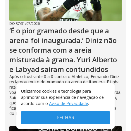
DO R7
/
31/07/2026
‘É o pior gramado desde que a
arena foi inaugurada.’ Diniz não
se conforma com a areia
misturada à grama. Yuri Alberto
e Labyad saíram contundidos
Após o frustrante 0 a 0 contra o Athletico, Fernando Diniz
reclamou muito do gramado na arena de Itaquera. E tinha
razão. Os jogadores corriam e era possível ver a areia
Utilizamos cookies e tecnologia para
voando. Yuri Alberto sentiu forte fisgada na coxa esquerda.
aprimorar sua experiência de navegação de
Saiu do jogo chorando muito. O medo é de estiramento,
que pode tirá-lo meses do futebol. Ele e Ladyad devem
acordo com o
Aviso de Privacidade
.
ficar de fora contra o Internacional, domingo, pela Copa
do Brasil
FECHAR