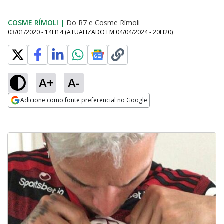
COSME RÍMOLI
|
Do R7
e
Cosme Rímoli
03/01/2020 - 14H14
(ATUALIZADO EM
04/04/2024 - 20H20
)
A+
A-
Adicione como fonte preferencial no Google
Opens in new window