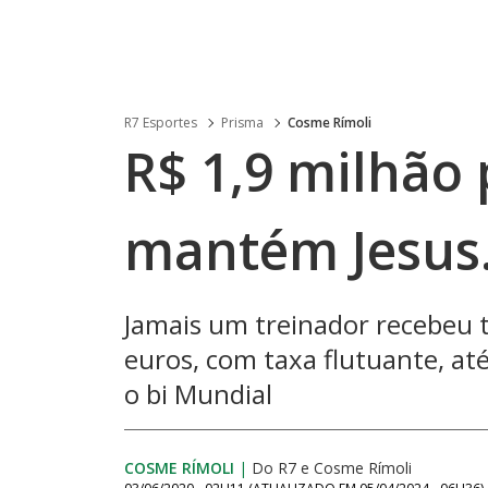
R7 Esportes
Prisma
Cosme Rímoli
R$ 1,9 milhão
mantém Jesus.
Jamais um treinador recebeu t
euros, com taxa flutuante, at
o bi Mundial
COSME RÍMOLI
|
Do R7
e
Cosme Rímoli