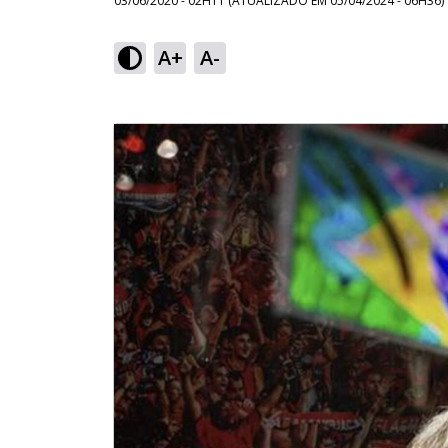
03/06/2020 - 02H11
(ATUALIZADO EM
05/04/2024 - 06H36
)
A+
A-