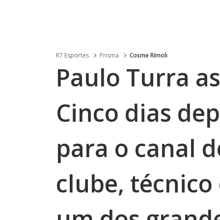
R7 Esportes
Prisma
Cosme Rímoli
Paulo Turra a
Cinco dias dep
para o canal 
clube, técnic
um dos grande