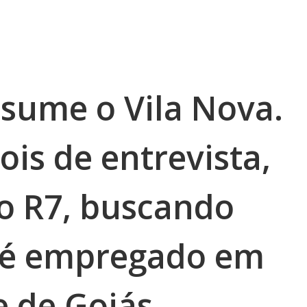
ssume o Vila Nova.
ois de entrevista,
do R7, buscando
o é empregado em
 de Goiás