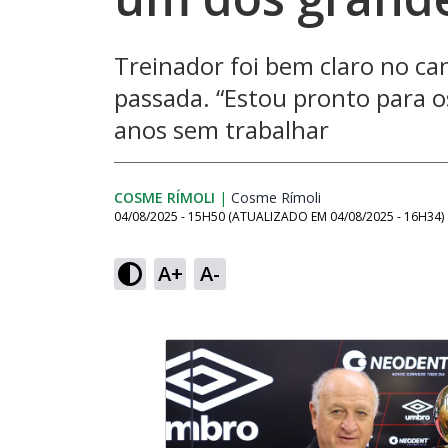
Treinador foi bem claro no ca
passada. “Estou pronto para os
anos sem trabalhar
COSME RÍMOLI
|
Cosme Rímoli
Opens in new win
04/08/2025 - 15H50
(ATUALIZADO EM
04/08/2025 - 16H34
)
A+
A-