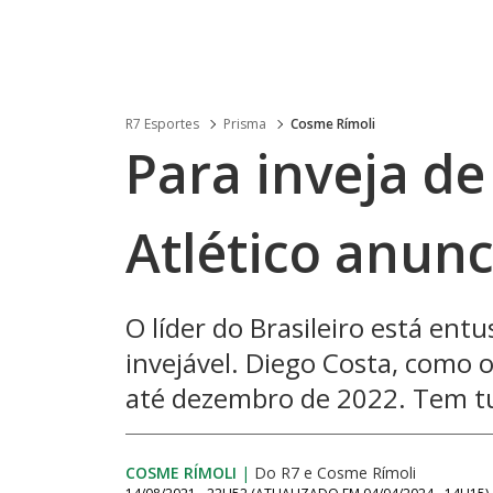
R7 Esportes
Prisma
Cosme Rímoli
Para inveja de
Atlético anunc
O líder do Brasileiro está en
invejável. Diego Costa, como o
até dezembro de 2022. Tem tu
COSME RÍMOLI
|
Do R7
e
Cosme Rímoli