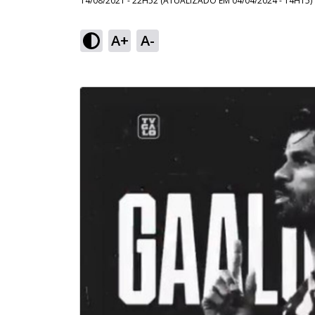
14/08/2021 - 22H52
(ATUALIZADO EM
04/04/2024 - 14H15
)
A+
A-