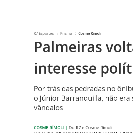
R7 Esportes
Prisma
Cosme Rímoli
Palmeiras vol
interesse polí
Por trás das pedradas no ônib
o Júnior Barranquilla, não era 
vândalos
COSME RÍMOLI
|
Do R7
e
Cosme Rímoli