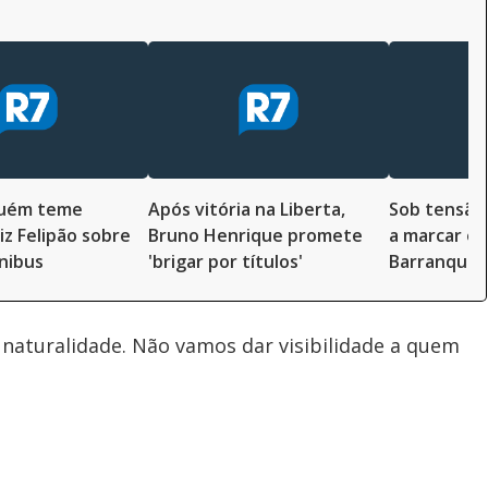
guém teme
Após vitória na Liberta,
Sob tensão,
iz Felipão sobre
Bruno Henrique promete
a marcar e 
nibus
'brigar por títulos'
Barranquill
 naturalidade. Não vamos dar visibilidade a quem