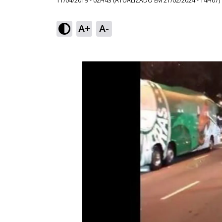
11/04/2019 - 02H43
(ATUALIZADO EM
21/02/2024 - 14H07
)
A+
A-