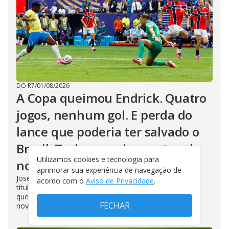
DO R7
/
01/08/2026
A Copa queimou Endrick. Quatro
jogos, nenhum gol. E perda do
lance que poderia ter salvado o
Brasil. Tudo conspira contra ele
Utilizamos cookies e tecnologia para
no Real Madrid
aprimorar sua experiência de navegação de
José Mourinho voltou ao Real Madrid com ‘apetite’ de
acordo com o
Aviso de Privacidade
.
títulos. E quer jogadores decisivos, confiantes. Não é o
que vê em Endrick. Brasileiro perto de ser emprestado
FECHAR
novamente