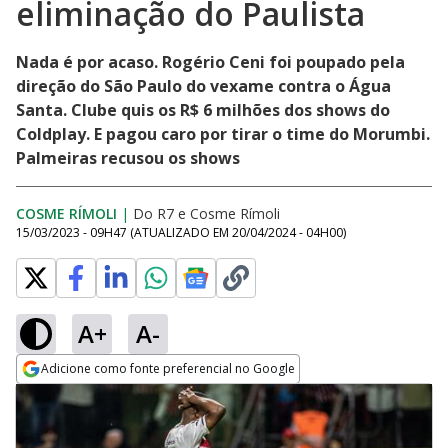
eliminação do Paulista
Nada é por acaso. Rogério Ceni foi poupado pela
direção do São Paulo do vexame contra o Água
Santa. Clube quis os R$ 6 milhões dos shows do
Coldplay. E pagou caro por tirar o time do Morumbi.
Palmeiras recusou os shows
COSME RÍMOLI
|
Do R7
e
Cosme Rímoli
15/03/2023 - 09H47
(ATUALIZADO EM
20/04/2024 - 04H00
)
A+
A-
Adicione como fonte preferencial no Google
Opens in new window