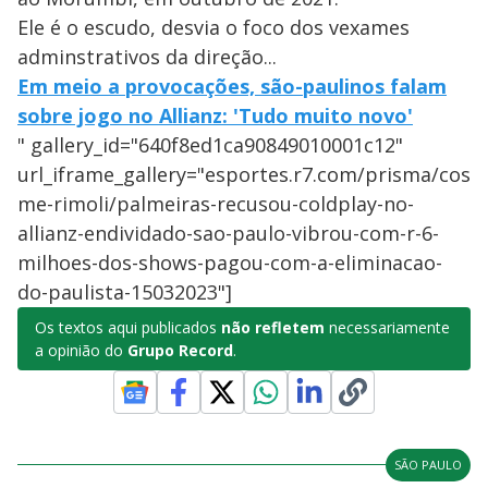
Ele é o escudo, desvia o foco dos vexames
adminstrativos da direção...
Em meio a provocações, são-paulinos falam
sobre jogo no Allianz: 'Tudo muito novo'
" gallery_id="640f8ed1ca90849010001c12"
url_iframe_gallery="esportes.r7.com/prisma/cos
me-rimoli/palmeiras-recusou-coldplay-no-
allianz-endividado-sao-paulo-vibrou-com-r-6-
milhoes-dos-shows-pagou-com-a-eliminacao-
do-paulista-15032023"]
Os textos aqui publicados
não refletem
necessariamente
a opinião do
Grupo Record
.
SÃO PAULO