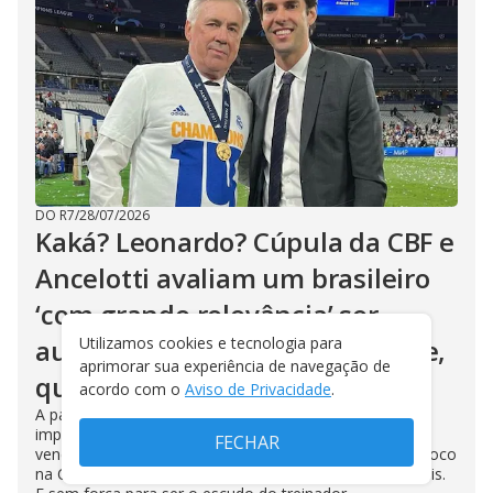
DO R7
/
28/07/2026
Kaká? Leonardo? Cúpula da CBF e
Ancelotti avaliam um brasileiro
‘com grande relevância’ ser
auxiliar, na vaga do filho Davide,
Utilizamos cookies e tecnologia para
aprimorar sua experiência de navegação de
que foi para o Lille
acordo com o
Aviso de Privacidade
.
A palavra final será de Carlo Ancelotti. Mas há pessoas
importantes da CBF que consideram que um ídolo
FECHAR
vencedor, nascido neste país, faria bem ao ciclo, com foco
na Copa de 2030. Juan, ex-Flamengo, foi discreto demais.