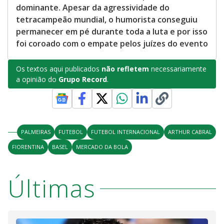
dominante. Apesar da agressividade do
tetracampeão mundial, o humorista conseguiu
permanecer em pé durante toda a luta e por isso
foi coroado com o empate pelos juízes do evento
Os textos aqui publicados
não refletem
necessariamente
a opinião do
Grupo Record
.
PALMEIRAS
FUTEBOL
FUTEBOL INTERNACIONAL
ARTHUR CABRAL
FIORENTINA
BASEL
MERCADO DA BOLA
Últimas