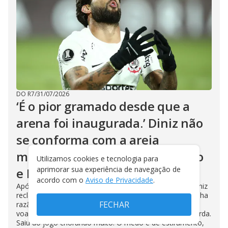
DO R7
/
31/07/2026
‘É o pior gramado desde que a
arena foi inaugurada.’ Diniz não
se conforma com a areia
misturada à grama. Yuri Alberto
Utilizamos cookies e tecnologia para
aprimorar sua experiência de navegação de
e Labyad saíram contundidos
acordo com o
Aviso de Privacidade
.
Após o frustrante 0 a 0 contra o Athletico, Fernando Diniz
reclamou muito do gramado na arena de Itaquera. E tinha
FECHAR
razão. Os jogadores corriam e era possível ver a areia
voando. Yuri Alberto sentiu forte fisgada na coxa esquerda.
Saiu do jogo chorando muito. O medo é de estiramento,