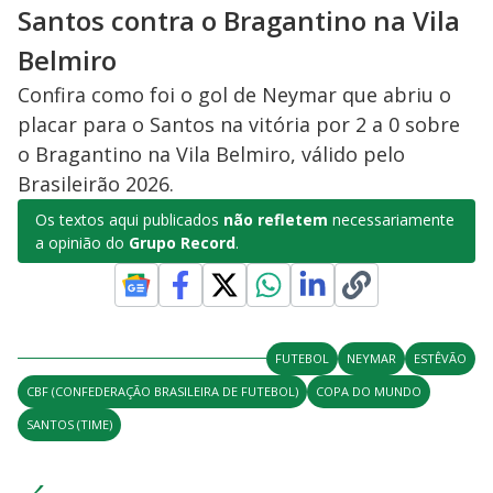
Santos contra o Bragantino na Vila
Belmiro
Confira como foi o gol de Neymar que abriu o
placar para o Santos na vitória por 2 a 0 sobre
o Bragantino na Vila Belmiro, válido pelo
Brasileirão 2026.
Os textos aqui publicados
não refletem
necessariamente
a opinião do
Grupo Record
.
FUTEBOL
NEYMAR
ESTÊVÃO
CBF (CONFEDERAÇÃO BRASILEIRA DE FUTEBOL)
COPA DO MUNDO
SANTOS (TIME)