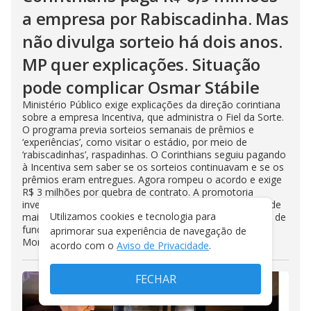
a empresa por Rabiscadinha. Mas
não divulga sorteio há dois anos.
MP quer explicações. Situação
pode complicar Osmar Stábile
Ministério Público exige explicações da direção corintiana
sobre a empresa Incentiva, que administra o Fiel da Sorte.
O programa previa sorteios semanais de prêmios e
‘experiências’, como visitar o estádio, por meio de
‘rabiscadinhas’, raspadinhas. O Corinthians seguiu pagando
à Incentiva sem saber se os sorteios continuavam e se os
prêmios eram entregues. Agora rompeu o acordo e exige
R$ 3 milhões por quebra de contrato. A promotoria
investiga se o Fiel da Sorte tem ligação com a retirada de
Utilizamos cookies e tecnologia para
mais de R$ 3,4 milhões, em espécie, do clube por parte de
funcionário que trabalhou nas administrações Duílio
aprimorar sua experiência de navegação de
Monteiro Alves e Andrés Sanchez
acordo com o
Aviso de Privacidade
.
FECHAR