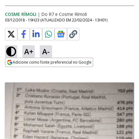
COSME RÍMOLI
|
Do R7
e
Cosme Rímoli
03/12/2018 - 19H23
(ATUALIZADO EM
22/02/2024 - 13H01
)
A+
A-
Adicione como fonte preferencial no Google
Opens in new window