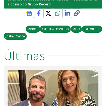
a opinião do
Grupo Record
.
MODRIC
CRISTIANO RONALDO
MESSI
BALLON DOR
JORNAL MARCA
Últimas