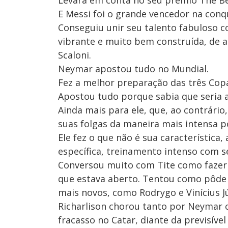
Levará em conta no seu prêmio The Be
E Messi foi o grande vencedor na conq
Conseguiu unir seu talento fabuloso 
vibrante e muito bem construída, de a
Scaloni.
Neymar apostou tudo no Mundial.
Fez a melhor preparação das três Cop
Apostou tudo porque sabia que seria a
Ainda mais para ele, que, ao contrário
suas folgas da maneira mais intensa po
Ele fez o que não é sua característica
específica, treinamento intenso com 
Conversou muito com Tite como fazer 
que estava aberto. Tentou como pôde 
mais novos, como Rodrygo e Vinícius J
Richarlison chorou tanto por Neymar c
fracasso no Catar, diante da previsível