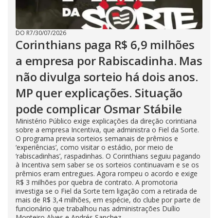
DO R7
/
30/07/2026
Corinthians paga R$ 6,9 milhões
a empresa por Rabiscadinha. Mas
não divulga sorteio há dois anos.
MP quer explicações. Situação
pode complicar Osmar Stábile
Ministério Público exige explicações da direção corintiana
sobre a empresa Incentiva, que administra o Fiel da Sorte.
O programa previa sorteios semanais de prêmios e
‘experiências’, como visitar o estádio, por meio de
‘rabiscadinhas’, raspadinhas. O Corinthians seguiu pagando
à Incentiva sem saber se os sorteios continuavam e se os
prêmios eram entregues. Agora rompeu o acordo e exige
R$ 3 milhões por quebra de contrato. A promotoria
investiga se o Fiel da Sorte tem ligação com a retirada de
mais de R$ 3,4 milhões, em espécie, do clube por parte de
funcionário que trabalhou nas administrações Duílio
Monteiro Alves e Andrés Sanchez