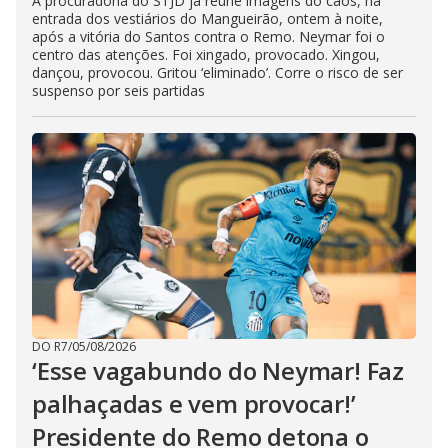
A procuradoria do STJD já reúne imagens do caos, na
entrada dos vestiários do Mangueirão, ontem à noite,
após a vitória do Santos contra o Remo. Neymar foi o
centro das atenções. Foi xingado, provocado. Xingou,
dançou, provocou. Gritou ‘eliminado’. Corre o risco de ser
suspenso por seis partidas
DO R7
/
05/08/2026
‘Esse vagabundo do Neymar! Faz
palhaçadas e vem provocar!’
Presidente do Remo detona o