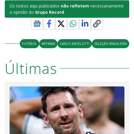
Os textos aqui publicados
não refletem
necessariamente
a opinião do
Grupo Record
.
FUTEBOL
NEYMAR
CARLO ANCELOTTI
SELEÇÃO BRASILEIRA
Últimas