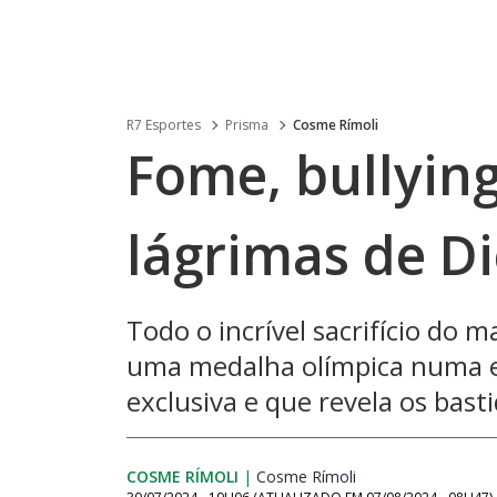
R7 Esportes
Prisma
Cosme Rímoli
Fome, bullying
lágrimas de D
Todo o incrível sacrifício do m
uma medalha olímpica numa en
exclusiva e que revela os basti
COSME RÍMOLI
|
Cosme Rímoli
Opens in new win