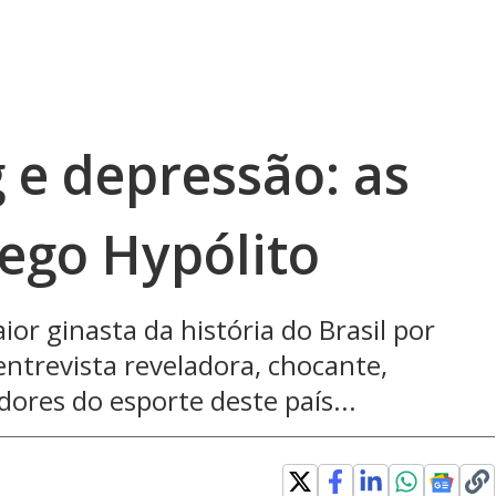
 e depressão: as
iego Hypólito
aior ginasta da história do Brasil por
trevista reveladora, chocante,
dores do esporte deste país...
dow