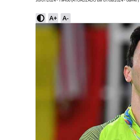
30/07/2024 - 19H06
(ATUALIZADO EM
07/08/2024 - 08H47
)
A+
A-